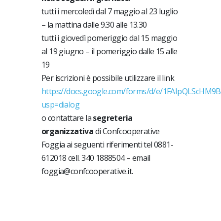
tutti i mercoledì dal 7 maggio al 23 luglio
– la mattina dalle 9.30 alle 13.30
tutti i giovedì pomeriggio dal 15 maggio
al 19 giugno – il pomeriggio dalle 15 alle
19
Per iscrizioni è possibile utilizzare il link
https://docs.google.com/forms/d/e/1FAIpQLSc
usp=dialog
o contattare la
segreteria
organizzativa
di Confcooperative
Foggia ai seguenti riferimenti tel 0881-
612018 cell. 340 1888504 – email
foggia@confcooperative.it.