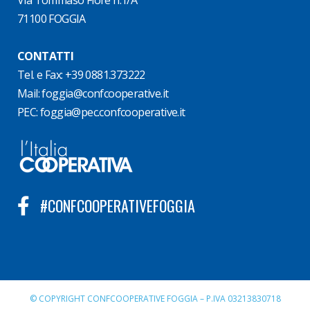
Via Tommaso Fiore n.1/A
71100 FOGGIA
CONTATTI
Tel. e Fax: +39 0881.373222
Mail:
foggia@confcooperative.it
PEC:
foggia@pec.confcooperative.it
#CONFCOOPERATIVEFOGGIA
© COPYRIGHT CONFCOOPERATIVE FOGGIA – P.IVA 03213830718