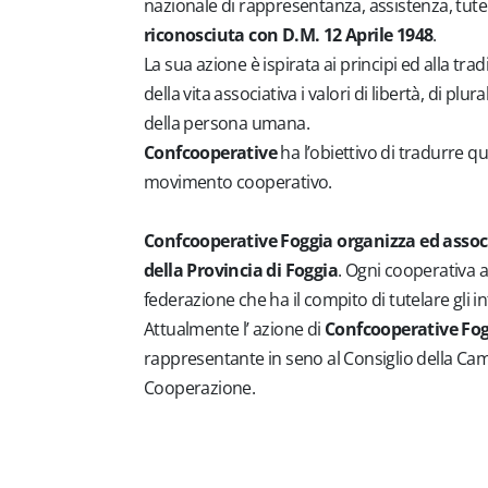
nazionale di rappresentanza, assistenza, tut
riconosciuta con D.M. 12 Aprile 1948
.
La sua azione è ispirata ai principi ed alla t
della vita associativa i valori di libertà, di plu
della persona umana.
Confcooperative
ha l’obiettivo di tradurre qu
movimento cooperativo.
Confcooperative Foggia organizza ed associa
della Provincia di Foggia
. Ogni cooperativa as
federazione che ha il compito di tutelare gli in
Attualmente l’ azione di
Confcooperative Fo
rappresentante in seno al Consiglio della Ca
Cooperazione.