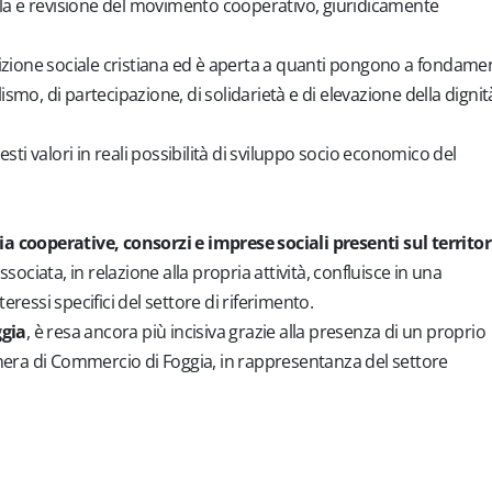
ela e revisione del movimento cooperativo, giuridicamente
radizione sociale cristiana ed è aperta a quanti pongono a fondame
ralismo, di partecipazione, di solidarietà e di elevazione della dignit
esti valori in reali possibilità di sviluppo socio economico del
 cooperative, consorzi e imprese sociali presenti sul territor
sociata, in relazione alla propria attività, confluisce in una
teressi specifici del settore di riferimento.
ggia
, è resa ancora più incisiva grazie alla presenza di un proprio
mera di Commercio di Foggia, in rappresentanza del settore