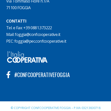
Via Tommaso Fiore n.1/A
71100 FOGGIA
CONTATTI
Tel. e Fax: +39 0881.373222
Mail:
foggia@confcooperative.it
PEC:
foggia@pec.confcooperative.it
#CONFCOOPERATIVEFOGGIA
© COPYRIGHT CONFCOOPERATIVE FOGGIA – P.IVA 03213830718