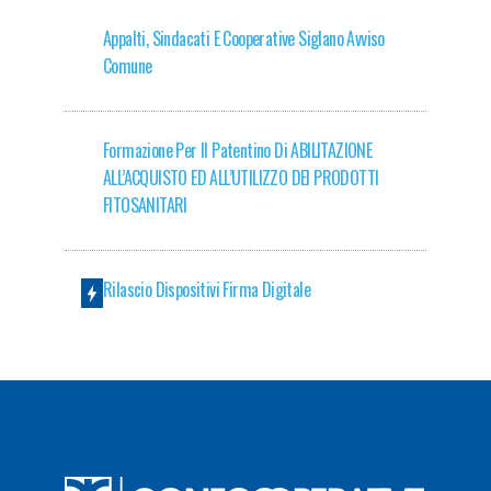
Appalti, Sindacati E Cooperative Siglano Avviso
Comune
Formazione Per Il Patentino Di ABILITAZIONE
ALL’ACQUISTO ED ALL’UTILIZZO DEI PRODOTTI
FITOSANITARI
Rilascio Dispositivi Firma Digitale